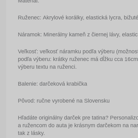
Materiál:
Ruženec: Akrylové korálky, elastická lycra, biž
Náramok: Minerálny kameň z čiernej lávy, elasti
Veľkosť: veľkosť náramku podľa výberu (možnosť
podľa výberu: krátky ruženec má dĺžku cca 16cm
výberu textu na ruženci.
Balenie: darčeková krabička
Pôvod: ručne vyrobené na Slovensku
Hľadáte originálny darček pre tatina? Personali
a ružencom do auta je krásnym darčekom na nar
tak z lásky.