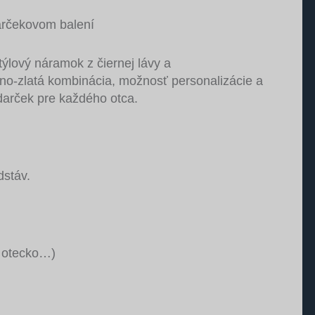
arčekovom balení
štýlový náramok z čiernej lávy a
rno-zlatá kombinácia, možnosť personalizácie a
darček pre každého otca.
dstáv.
o, otecko…)