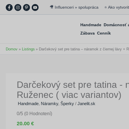
Preskočiť
🎥 Influenceri » spolupráca
⭐ Ako vytvori
na
obsah
Handmade
Domácnosť a
Zábava
Cenník
Domov
Listings
Darčekový set pre tatina – náramok z čiernej lávy + R
Darčekový set pre tatina - 
Ruženec ( viac variantov)
Handmade
,
Náramky
,
Šperky
/
Janelit.sk
0/5
(0 Hodnotení)
20.00 €