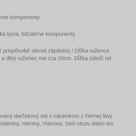
utérne komponenty
cká lycra, bižutérne komponenty
 prispôsobiť obvod zápästia) / Dĺžka ruženca
 a dlhý ruženec má cca 20cm. Dĺžka záleží od
zovaný darčekový set s náramkom z čiernej lávy
odeniny, meniny, Vianoce, Deň otcov alebo len