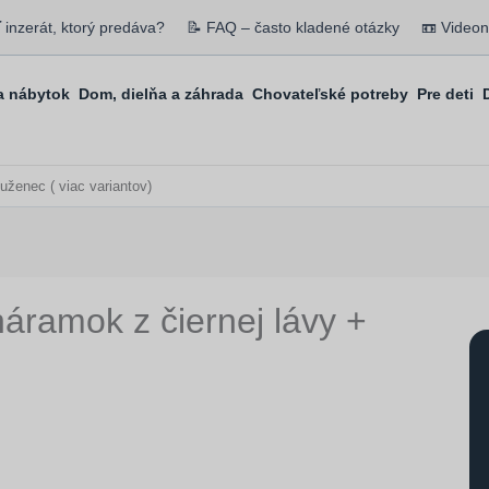
ť inzerát, ktorý predáva?
📝 FAQ – často kladené otázky
📼 Video
 nábytok
Dom, dielňa a záhrada
Chovateľské potreby
Pre deti
uženec ( viac variantov)
náramok z čiernej lávy +