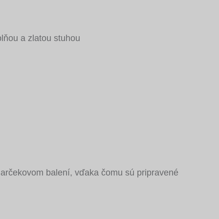
lňou a zlatou stuhou
Prihlasovacie meno alebo e-mailová adresa
Heslo
Zapamätať
Zaregistrovať sa
Zabudli ste heslo?
arčekovom balení, vďaka čomu sú pripravené