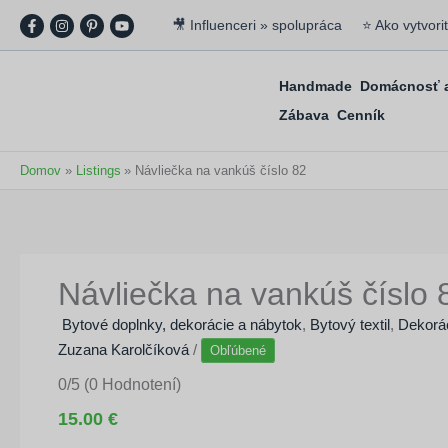
Preskočiť
🎥 Influenceri » spolupráca
⭐ Ako vytvori
na
obsah
Handmade
Domácnosť a
Zábava
Cenník
Domov
Listings
Návliečka na vankúš číslo 82
Návliečka na vankúš číslo 
Bytové doplnky, dekorácie a nábytok
,
Bytový textil
,
Dekorá
Zuzana Karolčíková
/
Obľúbené
0/5
(0 Hodnotení)
15.00 €