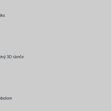
0ks
ntný 3D rámče
ymbolom