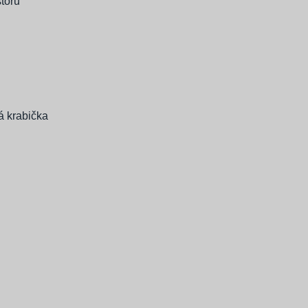
storu
á krabička