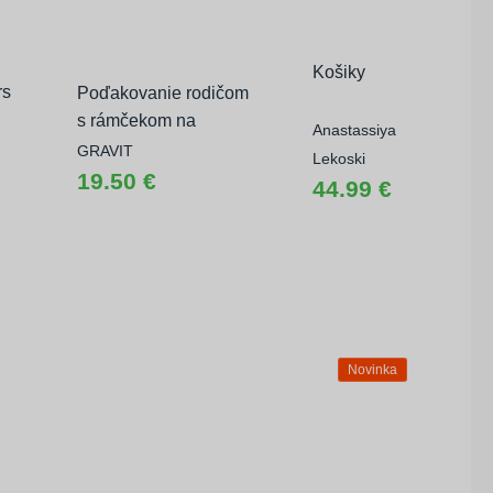
Košiky
rs
Poďakovanie rodičom
s rámčekom na
Anastassiya
fotografiu ❤️
GRAVIT
Lekoski
19.50 €
44.99 €
Novinka