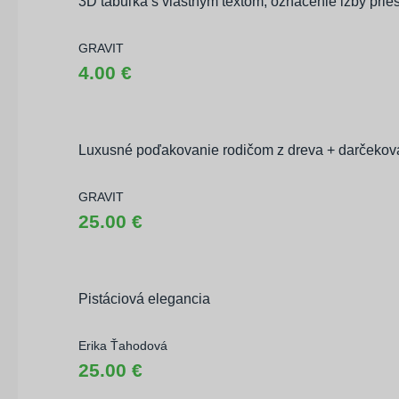
3D tabuľka s vlastným textom, označenie izby prie
GRAVIT
4.00 €
Luxusné poďakovanie rodičom z dreva + darčekov
GRAVIT
25.00 €
Pistáciová elegancia
Erika Ťahodová
25.00 €