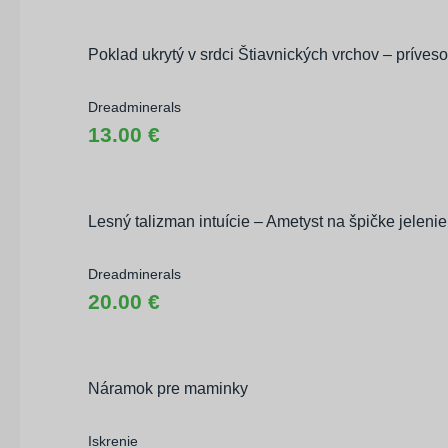
Poklad ukrytý v srdci Štiavnických vrchov – príve
Dreadminerals
13.00 €
Lesný talizman intuície – Ametyst na špičke jele
Dreadminerals
20.00 €
Náramok pre maminky
Iskrenie