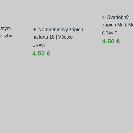
✨ Svadobný
zápich Mr & M
stným
🎉 Narodeninový zápich
na tortu ✨
GRAVIT
e izby
na tortu 18 | Všetko
4.50 €
najlepšie 🎂
GRAVIT
4.50 €
m