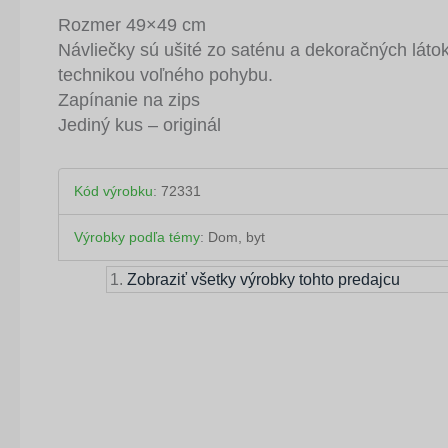
Rozmer 49×49 cm
Návliečky sú ušité zo saténu a dekoračných láto
technikou voľného pohybu.
Zapínanie na zips
Jediný kus – originál
Kód výrobku
:
72331
Výrobky podľa témy
:
Dom, byt
Zobraziť všetky výrobky tohto predajcu