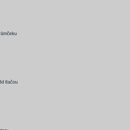
 rámčeku
Prihlasovacie meno alebo e-mailová adresa
Heslo
Zapamätať
3d tlačou
Zaregistrovať sa
Zabudli ste heslo?