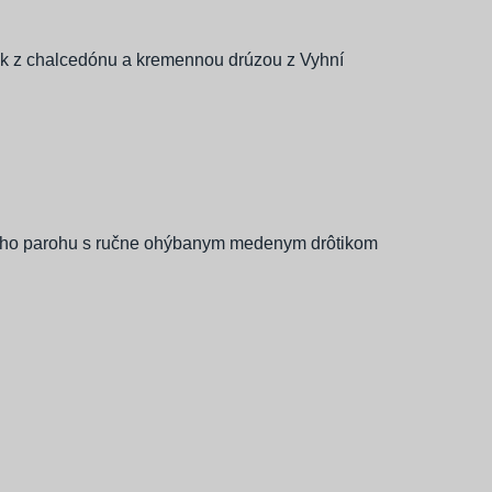
sok z chalcedónu a kremennou drúzou z Vyhní
nieho parohu s ručne ohýbanym medenym drôtikom