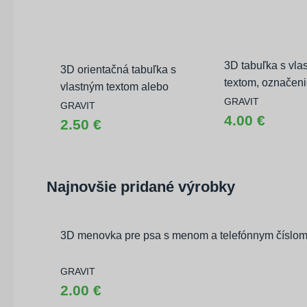
3D tabuľka s vla
3D orientačná tabuľka s
textom, označeni
vlastným textom alebo
priestoru
GRAVIT
symbolom
GRAVIT
4.00 €
2.50 €
Najnovšie pridané výrobky
3D menovka pre psa s menom a telefónnym číslo
GRAVIT
2.00 €