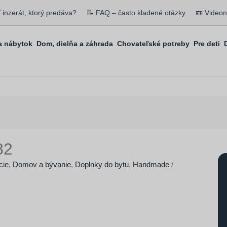
ť inzerát, ktorý predáva?
📝 FAQ – často kladené otázky
📼 Video
 nábytok
Dom, dielňa a záhrada
Chovateľské potreby
Pre deti
82
cie
,
Domov a bývanie
,
Doplnky do bytu
,
Handmade
/