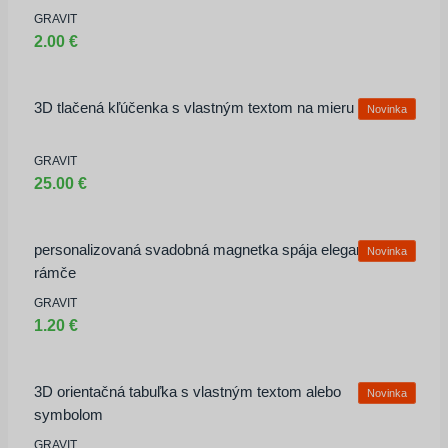
GRAVIT
2.00 €
Heslo
3D tlačená kľúčenka s vlastným textom na mieru 50ks
Zapamätať
Novinka
GRAVIT
Zaregistrovať sa
Zabudli ste heslo?
25.00 €
personalizovaná svadobná magnetka spája elegantný 3D
Novinka
rámče
GRAVIT
1.20 €
3D orientačná tabuľka s vlastným textom alebo
Novinka
symbolom
GRAVIT