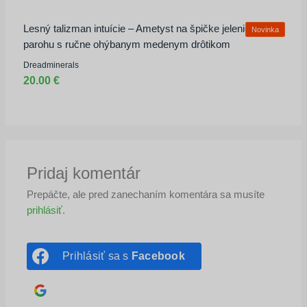
Lesný talizman intuície – Ametyst na špičke jelenieho
Novinka
parohu s ručne ohýbanym medenym drôtikom
Dreadminerals
20.00 €
Pridaj komentár
Prepáčte, ale pred zanechaním komentára sa musíte
prihlásiť
.
Prihlásiť sa s
Facebook
Prihlásiť sa s
Google