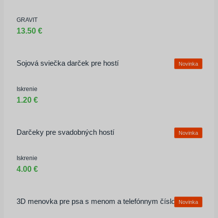
GRAVIT
13.50 €
Sojová sviečka darček pre hostí
Novinka
Iskrenie
1.20 €
Darčeky pre svadobných hostí
Novinka
Iskrenie
4.00 €
3D menovka pre psa s menom a telefónnym číslom
Novinka
Prihlasovacie meno alebo e-mailová
adresa