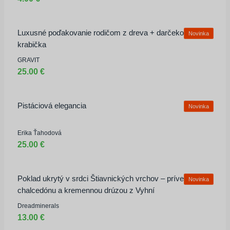
Luxusné poďakovanie rodičom z dreva + darčeková
Novinka
krabička
GRAVIT
25.00 €
Pistáciová elegancia
Novinka
Erika Ťahodová
25.00 €
Poklad ukrytý v srdci Štiavnických vrchov – prívesok z
Novinka
chalcedónu a kremennou drúzou z Vyhní
Dreadminerals
13.00 €