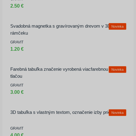
2.50 €
Svadobná magnetka s gravírovaným drevom v 3D
Novinka
rámčeku
GRAVIT
1.20 €
Farebná tabuľka značenie vyrobená viacfarebnou 3d
Novinka
tlačou
GRAVIT
3.00 €
3D tabuľka s vlastným textom, označenie izby priestoru
Novinka
GRAVIT
4.00 €