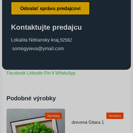
Odoslať správu predajcovi
Kontaktujte predajcu
Lokalita Nitriansky kraj
,
92582
somogyieva@ymail.com
Facebook
Linkedin
Pin It
WhatsApp
Podobné výrobky
Novinka
Novinka
drevená Gitara 1