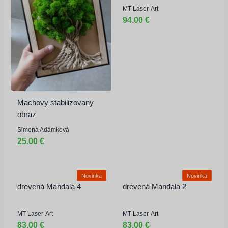
MT-Laser-Art
94.00 €
Machovy stabilizovany
obraz
Simona Adámková
25.00 €
Novinka
Novinka
drevená Mandala 4
drevená Mandala 2
MT-Laser-Art
MT-Laser-Art
83.00 €
83.00 €