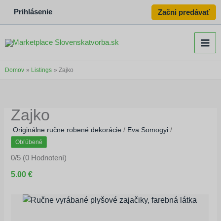
Prihlásenie
Začni predávať
Domov
Listings
Zajko
Zajko
Originálne ručne robené dekorácie
/
Eva Somogyi
/
Obľúbené
0/5
(0 Hodnotení)
5.00 €