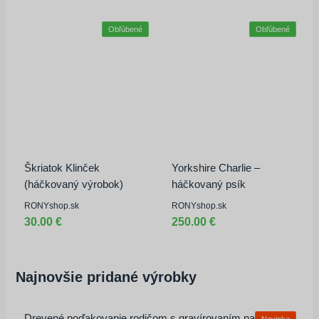
Obľúbené
Obľúbené
Škriatok Klinček
Yorkshire Charlie –
(háčkovaný výrobok)
háčkovaný psík
Prihlasovacie meno alebo e-mailová
adresa
RONYshop.sk
RONYshop.sk
30.00 €
250.00 €
Heslo
Najnovšie pridané výrobky
Zapamätať
Drevené poďakovanie rodičom s gravírovaním na mieru
Novinka