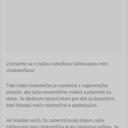
Zoznámte sa s našou rozkošnou háčkovanou mini
chobotničkou!
Táto malá chobotnička je vyrobená z najjemnejšej
priadze, aby bola neuveriteľne mäkká a príjemná na
dotyk. Je ideálnym spoločníkom pre deti aj dospelých,
ktorí hľadajú niečo výnimočné a upokojujúce.
Ak hľadáte niečo, čo zanechá trvalý dojem, naša
háčkovaná mini chobotnička je tou správnou voľbou. Je