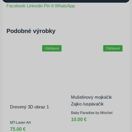
Facebook
Linkedin
Pin It
WhatsApp
Podobné výrobky
Obľúbené
Obľúbené
Mušelínový mojkáčik
Zajko /uspávačik
Drevený 3D obraz 1
Baby Paradise by Mischel
10.00 €
MT-Laser-Art
75.00 €