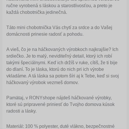
ručne vyrobená s láskou a starostlivosťou, a preto je
každá chobotnička jedinečná.
Táto mini chobotnička Vás chytí za srdce a do Vašej
domácnosti prinesie radosť a pohodu.
A vieš, čo je na háčkovaných výrobkoch najkrajšie? Ich
srdiečko. Je to malý, neviditeľný detail, ktorý ich robí
takými špeciálnymi. Keď ich držíš v ruke, cítiš, že ti bije
do dlaní. To je láska, ktorú do nich pri ich výrobe
vkladáme. A tá láska sa potom šíri aj k Tebe, keď si svoj
háčkovaný výrobok vezmeš domov.
Pamätaj, v RONYshope nájdeš háčkované výrobky,
ktoré sú pripravené priniesť do Tvojho domova kúsok
radosti a lásky.
Materiál: 100 % polyester, duté vlákno, bezpečnostné