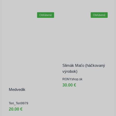
Obľúbené
Obľúbené
Slimák Maťo (háčkovaný
výrobok)
RONYshop.sk
30.00 €
Medvedik
Teri_Teri9979
20.00 €