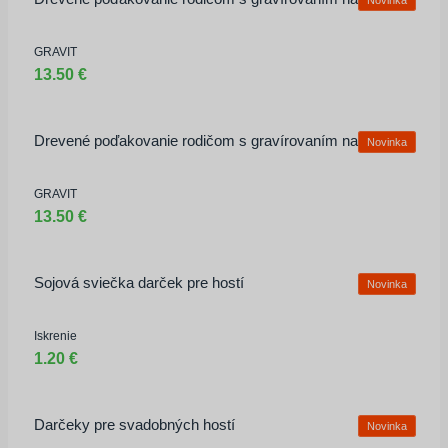
Zaregistrovať sa
Zabudli ste heslo?
GRAVIT
13.50 €
Drevené poďakovanie rodičom s gravírovaním na mieru
Novinka
GRAVIT
13.50 €
Sojová sviečka darček pre hostí
Novinka
Iskrenie
1.20 €
Darčeky pre svadobných hostí
Novinka