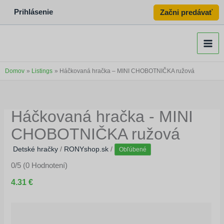
Preskočiť
Prihlásenie
Začni predávať
na
obsah
Domov
Listings
Háčkovaná hračka – MINI CHOBOTNIČKA ružová
Háčkovaná hračka - MINI
CHOBOTNIČKA ružová
Detské hračky
/
RONYshop.sk
/
Obľúbené
0/5
(0 Hodnotení)
4.31 €