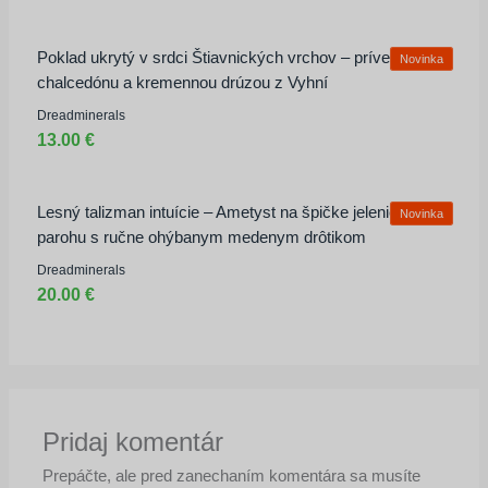
Poklad ukrytý v srdci Štiavnických vrchov – prívesok z
Novinka
chalcedónu a kremennou drúzou z Vyhní
Dreadminerals
13.00 €
Lesný talizman intuície – Ametyst na špičke jelenieho
Novinka
parohu s ručne ohýbanym medenym drôtikom
Dreadminerals
20.00 €
Pridaj komentár
Prepáčte, ale pred zanechaním komentára sa musíte