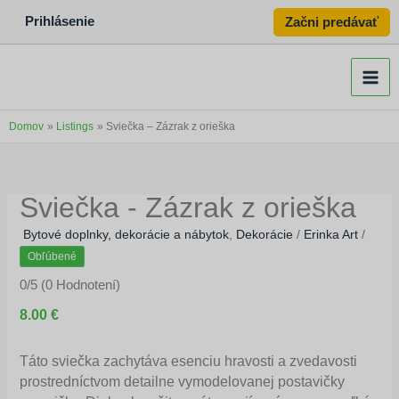
Preskočiť
Prihlásenie
Začni predávať
na
obsah
Domov
Listings
Sviečka – Zázrak z orieška
Sviečka - Zázrak z orieška
Bytové doplnky, dekorácie a nábytok
,
Dekorácie
/
Erinka Art
/
Obľúbené
0/5
(0 Hodnotení)
8.00 €
Táto sviečka zachytáva esenciu hravosti a zvedavosti
prostredníctvom detailne vymodelovanej postavičky