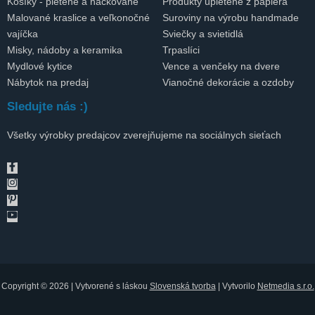
Košíky - pletené a háčkované
Produkty upletené z papiera
Malované kraslice a veľkonočné
Suroviny na výrobu handmade
vajíčka
Sviečky a svietidlá
Misky, nádoby a keramika
Trpaslíci
Mydlové kytice
Vence a venčeky na dvere
Nábytok na predaj
Vianočné dekorácie a ozdoby
Sledujte nás :)
Všetky výrobky predajcov zverejňujeme na sociálnych sieťach
Copyright © 2026 | Vytvorené s láskou
Slovenská tvorba
| Vytvorilo
Netmedia s.r.o.