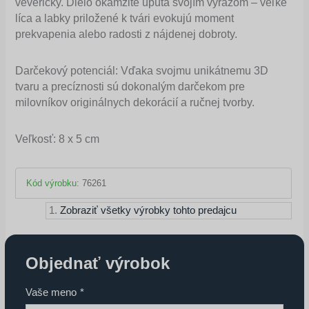
veveričky. Dielo okamžite upúta svojím výrazom – veľké
líca a labky priložené k tvári evokujú moment
prekvapenia alebo radosti z nájdenej dobroty.
Darčekový potenciál: Vďaka svojmu unikátnemu 3D
tvaru a precíznosti sú dokonalým darčekom pre
milovníkov originálnych dekorácií a ručnej tvorby.
Veľkosť: 8 x 5 cm
Kód výrobku
:
76261
Zobraziť všetky výrobky tohto predajcu
Objednať výrobok
Vaše meno
*