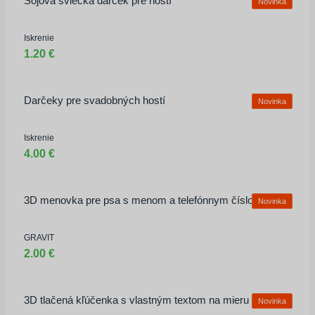
Sojová sviečka darček pre hostí
Novinka
Iskrenie
1.20 €
Darčeky pre svadobných hostí
Novinka
Iskrenie
4.00 €
3D menovka pre psa s menom a telefónnym číslom
Novinka
Prihlasovacie meno alebo e-mailová
adresa
GRAVIT
2.00 €
Heslo
3D tlačená kľúčenka s vlastným textom na mieru 50ks
Novinka