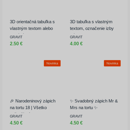
3D orientačná tabuľka s
3D tabuľka s vlastným
vlastným textom alebo
textom, označenie izby
symbolom
priestoru
GRAVIT
GRAVIT
2.50 €
4.00 €
Novinka
Novinka
🎉 Narodeninový zápich
✨ Svadobný zápich Mr &
na tortu 18 | Všetko
Mrs na tortu ✨
najlepšie 🎂
GRAVIT
GRAVIT
4.50 €
4.50 €