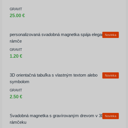
Zapamätať
GRAVIT
25.00 €
Zaregistrovať sa
Zabudli ste heslo?
personalizovaná svadobná magnetka spája elegantný 3D
Novinka
rámče
GRAVIT
1.20 €
3D orientačná tabuľka s vlastným textom alebo
Novinka
symbolom
GRAVIT
2.50 €
Svadobná magnetka s gravírovaným drevom v 3D
Novinka
rámčeku