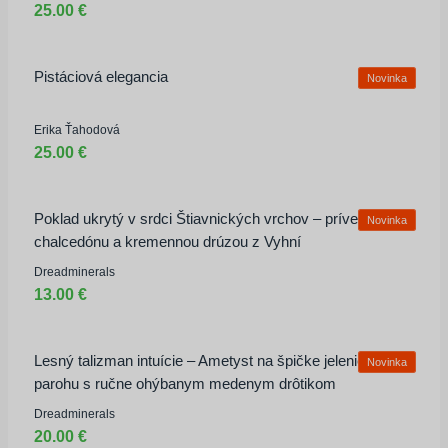
25.00 €
Pistáciová elegancia
Novinka
Erika Ťahodová
25.00 €
Poklad ukrytý v srdci Štiavnických vrchov – prívesok z
Novinka
chalcedónu a kremennou drúzou z Vyhní
Dreadminerals
13.00 €
Lesný talizman intuície – Ametyst na špičke jelenieho
Novinka
parohu s ručne ohýbanym medenym drôtikom
Dreadminerals
20.00 €