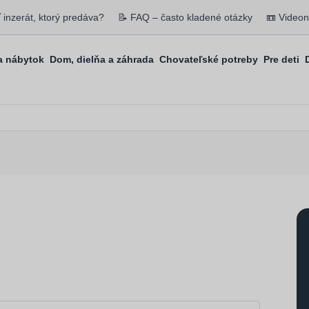
ť inzerát, ktorý predáva?
📝 FAQ – často kladené otázky
📼 Video
 nábytok
Dom, dielňa a záhrada
Chovateľské potreby
Pre deti