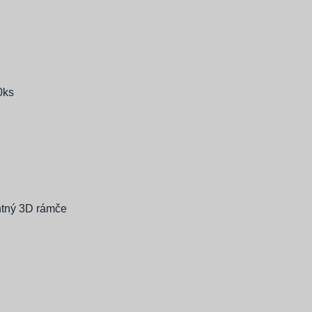
0ks
ntný 3D rámče