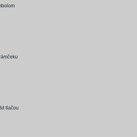
ymbolom
 rámčeku
3d tlačou