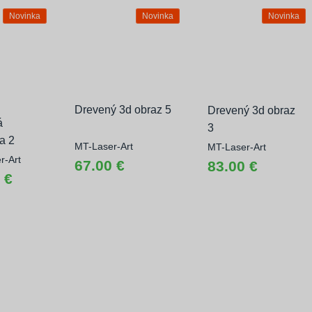
Novinka
Novinka
Novinka
Drevený 3d obraz 5
Drevený 3d obraz
á
3
a 2
MT-Laser-Art
MT-Laser-Art
r-Art
67.00 €
83.00 €
 €