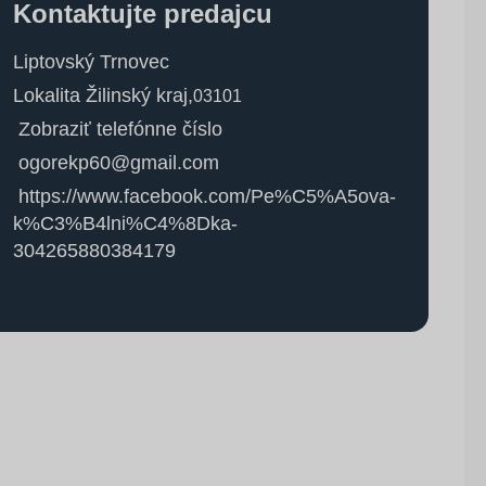
Kontaktujte predajcu
Liptovský Trnovec
Lokalita Žilinský kraj
,
03101
Zobraziť telefónne číslo
ogorekp60@gmail.com
https://www.facebook.com/Pe%C5%A5ova-
k%C3%B4lni%C4%8Dka-
304265880384179